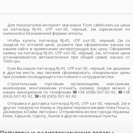
Для покупателей интернет магазина Tcom cables.kiev.ua цена
на патчкорд RJ-45, UTP кат-5E, чёрный, 2м одинаковая по
наличной и безналичной формах оплаты.
Чтобы купить патчкорд RJ-45, UTP кат-5E, чёрный, 2м со
скидкой по оптовой цене, укажите при оформлении заказа на
нашем сайте в примечании интересующую вас цену. Оформляя
заявку на патчкорд RJ-45, UTP кат-5E, чёрный, 2м, оптовая цена
устанавливается автоматически при общей сумме заказа от
7000 грн.
Если Вы нашли патчкорд RJ-45, UTP кат-5E, чёрный, 2м дешевле
в другом месте, мы сможем сформировать специальные цены
при условии последующего постоянного сотрудничества.
Строительным, торговым организациям, электрикам,
инженерам, монтажникам уточнить размер скидки можно у
наших менеджеров по телефонам ☎+38 (098)-507-92-92, ☎+38
(063)-507-92-92, ☎+38 (095)-507-92-92.
Отправка и доставка патчкорд RJ-45, UTP кат-5E, чёрный, 2м и
других товаров по Киеву и Украине перевозчиками Нова Пошта,
Деливери, ІнТайм, Автолюкс. Отправляем во все города Украины:
Киев, Харьков, Одессу, Львов и другие населенные пункты.
Популярные радиотехнические товары