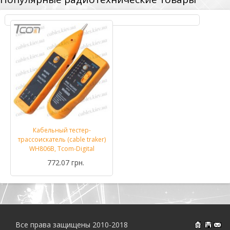
Кабельный тестер-
трассоискатель (cable traker)
WH806B, Tcom-Digital
772.07 грн.
Все права защищены 2010-2018
На главн
Об