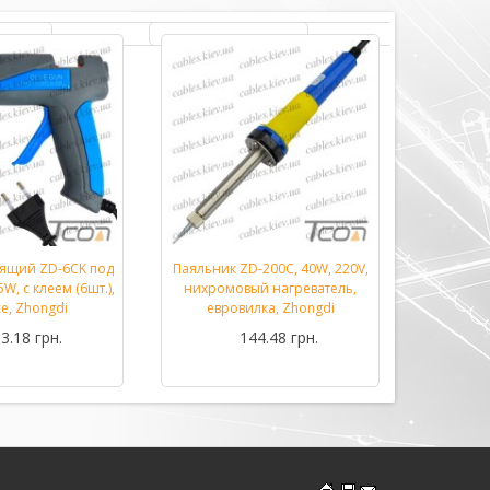
еящий ZD-6CK под
Паяльник ZD-200C, 40W, 220V,
Паяльник
Подробнее...
Подробнее...
W, с клеем (6шт.),
нихромовый нагреватель,
70W M
се, Zhongdi
евровилка, Zhongdi
3.18 грн.
144.48 грн.