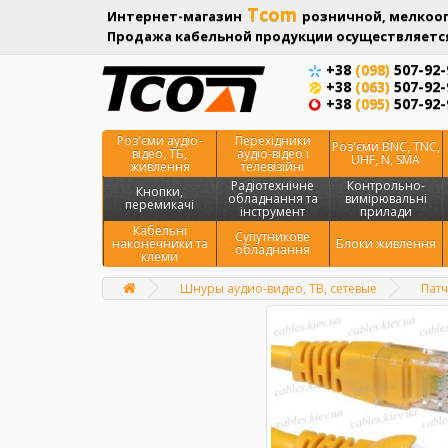
Tcom
Интернет-магазин
розничной, мелкооп
Продажа кабельной продукции осуществляется
+38
(098)
507-92-
+38
(063)
507-92-
+38
(095)
507-92-
Роз'єми аудіо-
Перехідники
Роз'єми BNC, TNC,
відео, ТБ,
аудіо-відео і
UHF, N, SMA
живлення
телевізійні
Радіотехнічне
Контрольно-
Кнопки,
обладнання та
вимірювальні
перемикачі
інструмент
прилади
Кабельні
Супутникове
наконечники та
Блоки живлення
обладнання
клеми
Шнуры аудио-видео, ТВ, сетевые
Патч
Главная