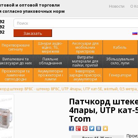
товой и оптовой торговли
Новости
О К
 согласно упаковочных норм
92
92
92
Заказать
звонок
Шнури аудіо-
Аксесуари для
Перетворювачі
відео, ТБ,
мобільних
Кабель
сигналу
мережеві
пристроїв
Витратні
Випалювачі та
Паяльне
Збільшувальне
матеріали для
аксесуари до них
обладнання
скло, лупи
пайки, припій
Прожектори та
Акумуляторні
Інвертори,
лампочки
прожектори і
зарядні пристрої,
Генератори
світлодіодні
лампи
акумулятори
корд штекер 8Р8С - штекер 8Р8С, UTP 4пары, UTP кат-5E, жёлтый, 0,5 метра
Патчкорд штекер
4пары, UTP кат-5
Tcom
Прои