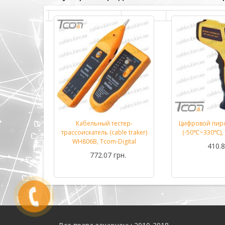
етр DT33B
Кабельный тестер-
Цифровой пир
Подробнее...
Подробнее...
m-Digital
трассоискатель (cable traker)
(-50℃~330℃), 
WH806B, Tcom-Digital
рн.
410.8
772.07 грн.