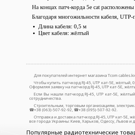
На концах патч-корда 5e cat расположен
Благодаря многожильности кабеля,
UTP
-
Длина кабеля: 0,5 м
Цвет кабеля: жёлтый
Для покупателей интернет магазина Tcom cables.ki
Чтобы купить патчкорд RJ-45, UTP кат-5E, жёлтый
Оформляя заявку на патчкорд RJ-45, UTP кат-5E, жёл
Если Вы нашли патчкорд RJ-45, UTP кат-5E, жёл
сотрудничества.
Строительным, торговым организациям, электрик
☎+38 (063)-507-92-92, ☎+38 (095)-507-92-92.
Отправка и доставка патчкорд RJ-45, UTP кат-5E, 
все города Украины: Киев, Харьков, Одессу, Львов и 
Популярные радиотехнические това