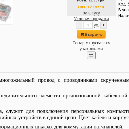
Розн:
15.35 грн.
Код: 
Опт:
12.19 грн.
В упа
за штуку
Налич
Условия продажи
−
уп.
+
В корзину
Товар отпускается
упаковками
многожильный провод с проводниками скрученным
соединительного элемента организованной кабельно
, служит для подключения персональных компьютеро
ийных устройств в единой цепи. Цвет кабеля и корпу
формационных шкафах для коммутации патчпанелей.