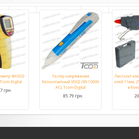
ометр WH320
Тестер напряжения
Пистолет кл
Подробнее...
Подробнее...
Tcom-Digital
бесконтактный VD02 (90-1000V
клей 11мм, 25
AC), Tcom-Digital
в бок
7 грн.
85.79 грн.
20