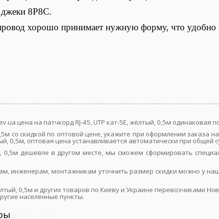
ы джеки 8P8C.
провод хорошо принимает нужную форму, что удобно 
ev.ua цена на патчкорд RJ-45, UTP кат-5E, жёлтый, 0,5м одинаковая
, 0,5м со скидкой по оптовой цене, укажите при оформлении заказа
тый, 0,5м, оптовая цена устанавливается автоматически при общей с
тый, 0,5м дешевле в другом месте, мы сможем сформировать специ
ам, инженерам, монтажникам уточнить размер скидки можно у наш
жёлтый, 0,5м и других товаров по Киеву и Украине перевозчиками Но
другие населенные пункты.
ры