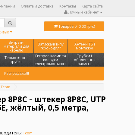
омпании
Оплата и доставка
Контакты
Карта сайта
Личный кабинет
Товаров 0 (0.00 грн.)
Язык
Витратні
Затискачі типу
Антени ТБ і
матеріали для
"крокодил"
монтажні
кабелю
Експрес-клеми та
Трубки і
Термозбіжна
колодки
обплетення
трубка
електромонтажні
захисні
Распродажа!!!
, Tcom
 8Р8С - штекер 8Р8С, UTP
E, жёлтый, 0,5 метра,
зводитель:
Tcom