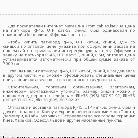
Для покупателей интернет магазина Tcom cables.kiev.ua цена
на патчкорд RJ-45, UTP кат-5E, синий, 0,5м одинаковая по
наличной и безналичной формах оплаты.
Чтобы купить патчкорд RJ-45, UTP кат-5E, синий, 0,5м со
скидкой по оптовой цене, укажите при оформлении заказа на
нашем сайте в примечании интересующую вас цену. Оформляя
заявку на патчкорд RJ-45, UTP кат-5E, синий, 0,5м, оптовая цена
устанавливается автоматически при общей сумме заказа от
7000 грн.
Если Вы нашли патчкорд RJ-45, UTP кат-5E, синий, 0,5м дешевле
в другом месте, мы сможем сформировать специальные цены
при условии последующего постоянного сотрудничества.
Строительным, торговым организациям, электрикам,
инженерам, монтажникам уточнить размер скидки можно у
наших менеджеров по телефонам ☎+38 (098)-507-92-92, ☎+38
(063)-507-92-92, ☎+38 (095)-507-92-92.
Отправка и доставка патчкорд RJ-45, UTP кат-5E, синий, 0,5м и
других товаров по Киеву и Украине перевозчиками Нова Пошта,
Деливери, ІнТайм, Автолюкс. Отправляем во все города Украины:
Киев, Харьков, Одессу, Львов и другие населенные пункты.
Популярные радиотехнические товары