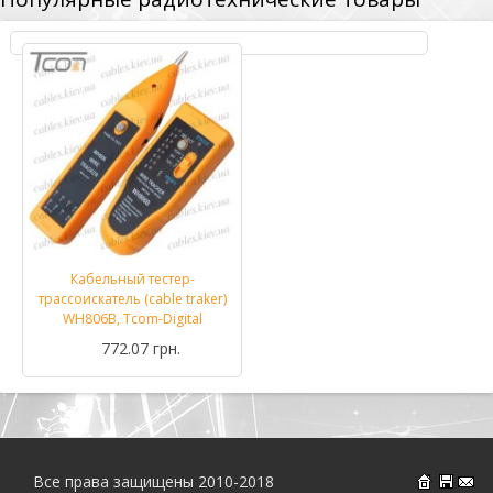
Кабельный тестер-
трассоискатель (cable traker)
WH806B, Tcom-Digital
772.07 грн.
Все права защищены 2010-2018
На главн
Об