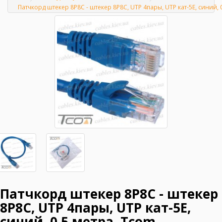
Главная
Патчкорд штекер 8Р8С - штекер 8Р8С, UTP 4пары, UTP кат-5E, синий, 
Патчкорд штекер 8Р8С - штекер
8Р8С, UTP 4пары, UTP кат-5E,
синий, 0,5 метра, Tcom