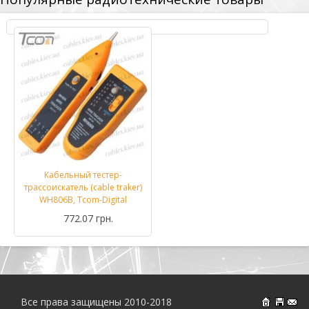
Кабельный тестер-
трассоискатель (cable traker)
WH806B, Tcom-Digital
772.07 грн.
Все права защищены 2010-2018
На главн
Об