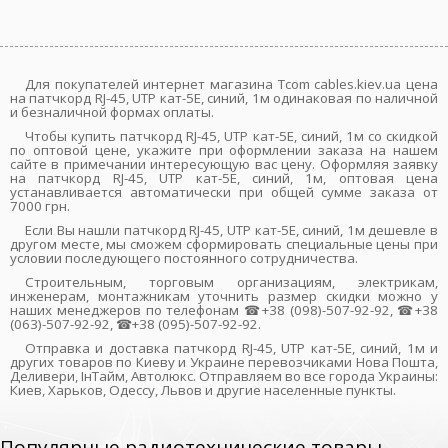
Для покупателей интернет магазина Tcom cables.kiev.ua цена
на патчкорд RJ-45, UTP кат-5E, синий, 1м одинаковая по наличной
и безналичной формах оплаты.
Чтобы купить патчкорд RJ-45, UTP кат-5E, синий, 1м со скидкой
по оптовой цене, укажите при оформлении заказа на нашем
сайте в примечании интересующую вас цену. Оформляя заявку
на патчкорд RJ-45, UTP кат-5E, синий, 1м, оптовая цена
устанавливается автоматически при общей сумме заказа от
7000 грн.
Если Вы нашли патчкорд RJ-45, UTP кат-5E, синий, 1м дешевле в
другом месте, мы сможем сформировать специальные цены при
условии последующего постоянного сотрудничества.
Строительным, торговым организациям, электрикам,
инженерам, монтажникам уточнить размер скидки можно у
наших менеджеров по телефонам ☎+38 (098)-507-92-92, ☎+38
(063)-507-92-92, ☎+38 (095)-507-92-92.
Отправка и доставка патчкорд RJ-45, UTP кат-5E, синий, 1м и
других товаров по Киеву и Украине перевозчиками Нова Пошта,
Деливери, ІнТайм, Автолюкс. Отправляем во все города Украины:
Киев, Харьков, Одессу, Львов и другие населенные пункты.
Популярные радиотехнические товары