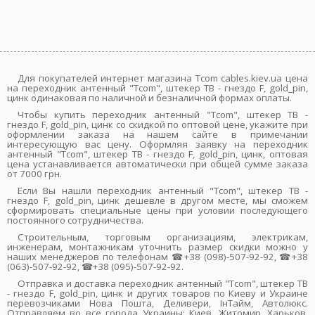
Для покупателей интернет магазина Tcom cables.kiev.ua цена
на переходник антенный "Tcom", штекер ТВ - гнездо F, gold_pin,
цинк одинаковая по наличной и безналичной формах оплаты.
Чтобы купить переходник антенный "Tcom", штекер ТВ -
гнездо F, gold_pin, цинк со скидкой по оптовой цене, укажите при
оформлении заказа на нашем сайте в примечании
интересующую вас цену. Оформляя заявку на переходник
антенный "Tcom", штекер ТВ - гнездо F, gold_pin, цинк, оптовая
цена устанавливается автоматически при общей сумме заказа
от 7000 грн.
Если Вы нашли переходник антенный "Tcom", штекер ТВ -
гнездо F, gold_pin, цинк дешевле в другом месте, мы сможем
сформировать специальные цены при условии последующего
постоянного сотрудничества.
Строительным, торговым организациям, электрикам,
инженерам, монтажникам уточнить размер скидки можно у
наших менеджеров по телефонам ☎+38 (098)-507-92-92, ☎+38
(063)-507-92-92, ☎+38 (095)-507-92-92.
Отправка и доставка переходник антенный "Tcom", штекер ТВ
- гнездо F, gold_pin, цинк и других товаров по Киеву и Украине
перевозчиками Нова Пошта, Деливери, ІнТайм, Автолюкс.
Отправляем во все города Украины: Киев, Житомир, Харьков,