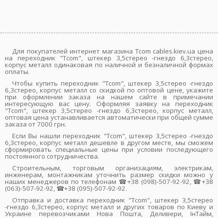
Для покупателей интернет магазина Tcom cables.kiev.ua цена
на переходник "Tcom", штекер 3,5стерео -гнездо 6,3стерео,
корпус металл одинаковая по наличной и безналичной формах
оплаты.
Чтобы купить переходник "Tcom", штекер 3,5стерео -гнездо
6,3стерео, корпус металл со скидкой по оптовой цене, укажите
при оформлении заказа на нашем сайте в примечании
интересующую вас цену. Оформляя заявку на переходник
"Tcom", штекер 3,5стерео -гнездо 6,3стерео, корпус металл,
оптовая цена устанавливается автоматически при общей сумме
заказа от 7000 грн.
Если Вы нашли переходник "Tcom", штекер 3,5стерео -гнездо
6,3стерео, корпус металл дешевле в другом месте, мы сможем
сформировать специальные цены при условии последующего
постоянного сотрудничества.
Строительным, торговым организациям, электрикам,
инженерам, монтажникам уточнить размер скидки можно у
наших менеджеров по телефонам ☎+38 (098)-507-92-92, ☎+38
(063)-507-92-92, ☎+38 (095)-507-92-92.
Отправка и доставка переходник "Tcom", штекер 3,5стерео
-гнездо 6,3стерео, корпус металл и других товаров по Киеву и
Украине перевозчиками Нова Пошта, Деливери, ІнТайм,