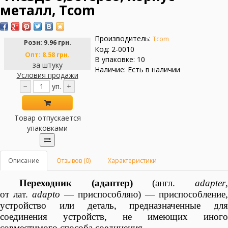
металл, Tcom
Производитель:
Tcom
Розн:
9.96 грн.
Код: 2-0010
Опт:
8.58 грн.
В упаковке: 10
за штуку
Наличие: Есть в наличии
Условия продажи
−
уп.
+
Товар отпускается
упаковками
Описание
Отзывов (0)
Характеристики
Переходник (адаптер)
(
англ.
adapter
от
лат.
adapto
— приспособляю) — приспособление,
устройство или деталь, предназначенные для
соединения устройств, не имеющих иного
совместимого способа соединения.