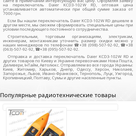
сайте в примечании интересующую вас цену. Оформляя заявку
на переключатель Daier KCD3-102W RD, оптовая цена
устанавливается автоматически при общей сумме заказа от
7000 грн.
Если Вы нашли переключатель Daier KCD3-102W RD дешевле в
другом месте, мы сможем сформировать специальные цены при
условии последующего постоянного сотрудничества.
Строительным, торговым организациям, электрикам,
инженерам, монтажникам уточнить размер скидки можно у
наших менеджеров по телефонам ☎+38 (098)-507-92-92, ☎+38
(063)-507-92-92, ☎+38 (095)-507-92-92.
Отправка и доставка переключатель Daier KCD3-102W RD и
других товаров по Киеву и Украине перевозчиками Нова Пошта,
Деливери, ІнТайм, Автолюкс. Отправляем во все города Украины:
Киев, Житомир, Харьков, Днепр, Одессу, Херсон, Николаев,
Запорожье, Львов, Ивано-Франковск, Тернополь, Луцк, Ужгород,
Кропивницкий, Полтаву, Сумы и другие населенные пункты.
Популярные радиотехнические товары