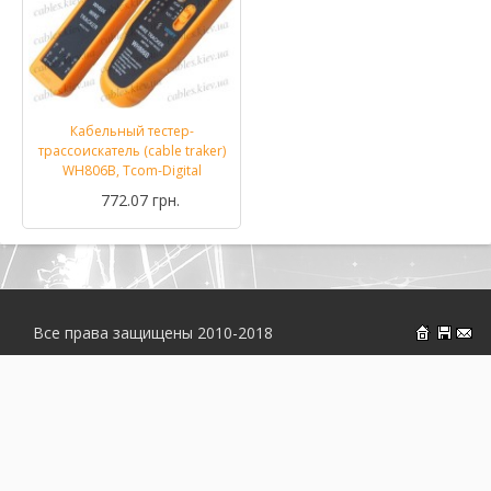
Кабельный тестер-
трассоискатель (cable traker)
WH806B, Tcom-Digital
772.07 грн.
Все права защищены 2010-2018
На главн
Об