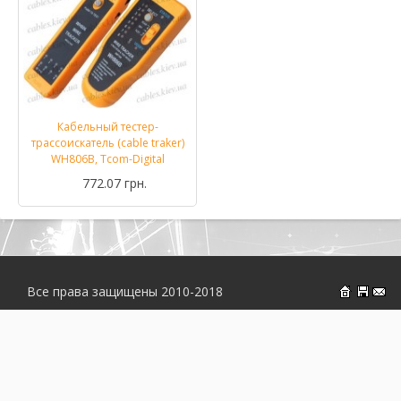
Кабельный тестер-
трассоискатель (cable traker)
WH806B, Tcom-Digital
772.07 грн.
Все права защищены 2010-2018
На главн
Об