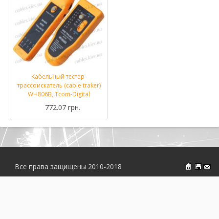
Кабельный тестер-
трассоискатель (cable traker)
WH806B, Tcom-Digital
772.07 грн.
Все права защищены 2010-2018
На главн
Об