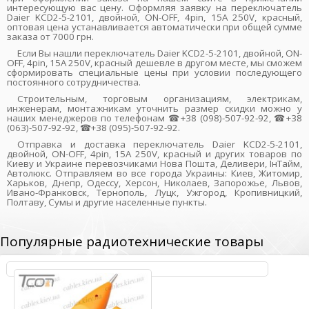
интересующую вас цену. Оформляя заявку на переключатель
Daier KCD2-5-2101, двойной, ON-OFF, 4pin, 15A 250V, красный,
оптовая цена устанавливается автоматически при общей сумме
заказа от 7000 грн.
Если Вы нашли переключатель Daier KCD2-5-2101, двойной, ON-
OFF, 4pin, 15A 250V, красный дешевле в другом месте, мы сможем
сформировать специальные цены при условии последующего
постоянного сотрудничества.
Строительным, торговым организациям, электрикам,
инженерам, монтажникам уточнить размер скидки можно у
наших менеджеров по телефонам ☎+38 (098)-507-92-92, ☎+38
(063)-507-92-92, ☎+38 (095)-507-92-92.
Отправка и доставка переключатель Daier KCD2-5-2101,
двойной, ON-OFF, 4pin, 15A 250V, красный и других товаров по
Киеву и Украине перевозчиками Нова Пошта, Деливери, ІнТайм,
Автолюкс. Отправляем во все города Украины: Киев, Житомир,
Харьков, Днепр, Одессу, Херсон, Николаев, Запорожье, Львов,
Ивано-Франковск, Тернополь, Луцк, Ужгород, Кропивницкий,
Полтаву, Сумы и другие населенные пункты.
Популярные радиотехнические товары