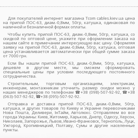
Для покупателей интернет магазина Tcom cables.kiev.ua цена
на припой ПОС-63, диам.-0,8мм, 50гр, катушка, одинаковая по
наличной и безналичной формах оплаты.
Чтобы купить припой ПОС-63, диам.-0,8мм, 50гр, катушка, со
скидкой по оптовой цене, укажите при оформлении заказа на
нашем сайте в примечании интересующую вас цену. Оформляя
заявку на припой ПОС-63, диам.-0,8мм, 50гр, катушка, оптовая
цена устанавливается автоматически при общей сумме заказа
от 7000 грн.
Если Вы нашли припой ПОС-63, диам.-0,8мм, 50гр, катушка,
дешевле в другом месте, мы сможем сформировать
специальные цены при условии последующего постоянного
сотрудничества.
Строительным, торговым организациям, электрикам,
инженерам, монтажникам уточнить размер скидки можно у
наших менеджеров по телефонам ☎+38 (098)-507-92-92, ☎+38
(063)-507-92-92, ☎+38 (095)-507-92-92.
Отправка и доставка припой ПОС-63, диам.-0,8мм, 50гр,
катушка, и других товаров по Киеву и Украине перевозчиками
Нова Пошта, Деливери, ІнТайм, Автолюкс. Отправляем во все
города Украины: Киев, Житомир, Харьков, Днепр, Одессу, Херсон,
Николаев, Запорожье, Львов, Ивано-Франковск, Тернополь, Луцк,
Ужгород, Кропивницкий, Полтаву, Сумы и другие населенные
пункты.