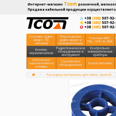
Tcom
Интернет-магазин
розничной, мелкооп
Продажа кабельной продукции осуществляется
+38
(098)
507-92-
+38
(063)
507-92-
+38
(095)
507-92-
Разъемы аудио-
Переходники
Разъёмы BNC,
видео, ТВ,
аудио-видео и
TNC, UHF, N, SMA
питания
телевизионные
Радиотехническое
Контрольно-
Кнопки,
оборудование и
измерительные
переключатели
инструмент
приборы
Кабельные
Спутниковое
наконечники и
Блоки питания
оборудование
клеммы
Расходные материалы для пайки, припой
Главная