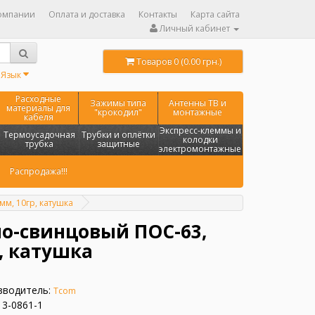
омпании
Оплата и доставка
Контакты
Карта сайта
Личный кабинет
Товаров 0 (0.00 грн.)
Язык
Расходные
Зажимы типа
Антенны ТВ и
материалы для
"крокодил"
монтажные
кабеля
Экспресс-клеммы и
Термоусадочная
Трубки и оплётки
колодки
трубка
защитные
электромонтажные
Распродажа!!!
м, 10гр, катушка
о-свинцовый ПОС-63,
, катушка
зводитель:
Tcom
13-0861-1