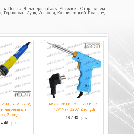
Нова Пошта, Деливери, ІнТайм, Автолюкс. Отправляем
, Тернополь, Луцк, Ужгород, Кропивницкий, Полтаву,
-200C, 40W, 220V,
Паяльник-пистолет ZD-60, 30-
Припой C
Подробнее...
Подробнее...
й нагреватель,
70W Max, 220V, Zhongdi
диам.-0,2
ка, Zhongdi
137.48 грн.
4.48 грн.