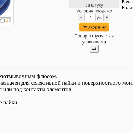
В упа
за штуку
Налич
Условия продажи
−
уп.
+
В корзину
Товар отпускается
упаковками
езотмывочным флюсом.
значен для селективной пайки и поверхностного мон
 или под контакты элементов.
е пайки.