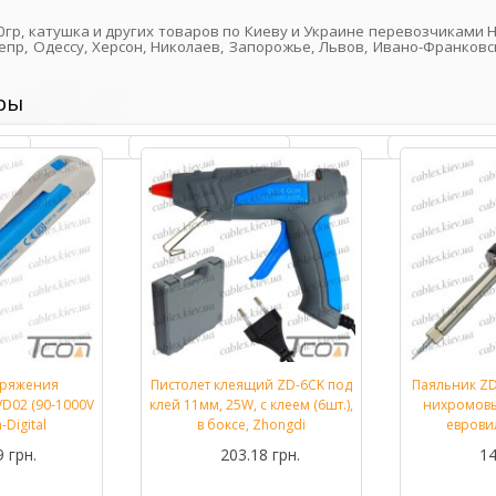
0гр, катушка и других товаров по Киеву и Украине перевозчиками 
епр, Одессу, Херсон, Николаев, Запорожье, Львов, Ивано-Франковск
ры
пряжения
Пистолет клеящий ZD-6CK под
Паяльник ZD
Подробнее...
Подробнее...
D02 (90-1000V
клей 11мм, 25W, с клеем (6шт.),
нихромовы
-Digital
в боксе, Zhongdi
евровил
9 грн.
203.18 грн.
14