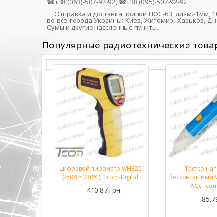
☎+38 (063)-507-92-92, ☎+38 (095)-507-92-92.
Отправка и доставка припой ПОС-63, диам.-1мм, 1
во все города Украины: Киев, Житомир, Харьков, Дн
Сумы и другие населенные пункты.
Популярные радиотехнические това
стер-
Цифровой пирометр WH320
Тестер на
Подробнее...
Подробнее...
le traker)
(-50℃~330℃), Tcom-Digital
бесконтактный V
igital
AC), Tcom
410.87 грн.
рн.
85.7