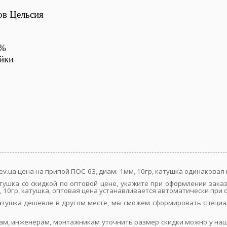
ов Цельсия
2%
айки
ev.ua цена на припой ПОС-63, диам.-1мм, 10гр, катушка одинакова
катушка со скидкой по оптовой цене, укажите при оформлении зак
 10гр, катушка, оптовая цена устанавливается автоматически при о
 катушка дешевле в другом месте, мы сможем сформировать специ
ам, инженерам, монтажникам уточнить размер скидки можно у наш