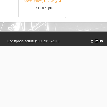
(-50℃~330℃), Tcom-Digital
410.87 грн.
Все права защищены 2010-2018
На главн
Об