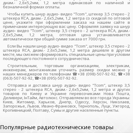
диам.- 2,6х5,2мм, 1,2 метра одинаковая по наличной и
безналичной формах оплаты.
Чтобы купить шнур аудио- видео "Tcom", штекер 3,5 стерео - 2
штекера RCA, диам.- 2,6х5,2мм, 1,2 метра со скидкой по оптовой
цене, укажите при оформлении заказа на нашем сайте в
примечании интересующую вас цену. Оформляя заявку на шнур
аудио- видео "Tcom", штекер 3,5 стерео - 2 штекера RCA, диам.-
2,6х5,2мм, 1,2 метра, оптовая цена устанавливается
автоматически при общей сумме заказа от 7000 грн.
Если Вы нашли шнур аудио- видео "Tcom", штекер 3,5 стерео - 2
штекера RCA, диам.- 2,6х5,2мм, 1,2 метра дешевле в другом
месте, мы сможем сформировать специальные цены при условии
последующего постоянного сотрудничества.
Строительным, торговым организациям, электрикам,
инженерам, монтажникам уточнить размер скидки можно у
наших менеджеров по телефонам ☎+38 (098)-507-92-92, ☎+38
(063)-507-92-92, ☎+38 (095)-507-92-92.
Отправка и доставка шнур аудио- видео "Tcom", штекер 3,5
стерео - 2 штекера RCA, диам.- 2,6х5,2мм, 1,2 метра и других
товаров по Киеву и Украине перевозчиками Нова Пошта,
Деливери, ІнТайм, Автолюкс. Отправляем во все города Украины:
Киев, Житомир, Харьков, Днепр, Одессу, Херсон, Николаев,
Запорожье, Львов, Ивано-Франковск, Тернополь, Луцк, Ужгород,
Кропивницкий, Полтаву, Сумы и другие населенные пункты.
Популярные радиотехнические товары