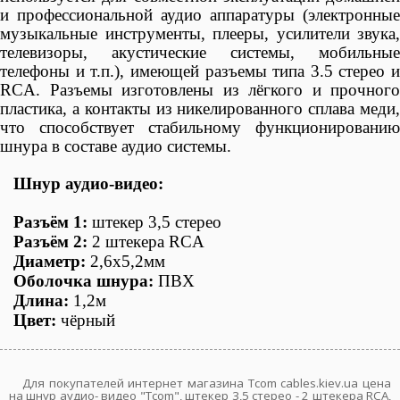
и профессиональной аудио аппаратуры (электронные
музыкальные инструменты, плееры, усилители звука,
телевизоры, акустические системы, мобильные
телефоны и т.п.), имеющей разъемы типа 3.5 стерео и
RCA. Разъемы изготовлены из лёгкого и прочного
пластика, а контакты из никелированного сплава меди,
что способствует стабильному функционированию
шнура в составе аудио системы.
Шнур ауд
ио-видео:
Разъём 1:
штекер 3,5 стерео
Разъём 2:
2 штекера
RCA
Диаметр:
2,6х5,2мм
Оболочка шнура:
ПВХ
Длина:
1,2м
Цвет:
чёрн
ый
Для покупателей интернет магазина Tcom cables.kiev.ua цена
на шнур аудио- видео "Tcom", штекер 3,5 стерео - 2 штекера RCA,