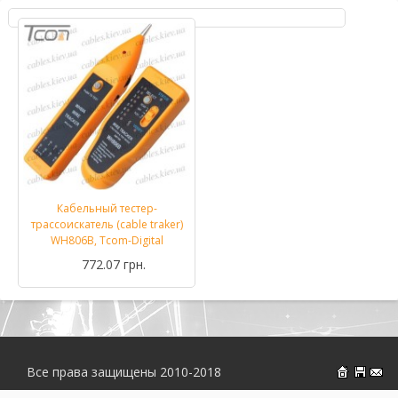
Кабельный тестер-
трассоискатель (cable traker)
WH806B, Tcom-Digital
772.07 грн.
Все права защищены 2010-2018
На главн
Об