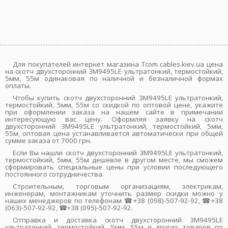
Для покупателей интернет магазина Tcom cables.kiev.ua цена
на скотч двухсторонний 3M9495LE ультратонкий, термостойкий,
5мм, 55м одинаковая по наличной и безналичной формах
оплаты.
Чтобы купить скотч двухсторонний 3M9495LE ультратонкий,
термостойкий, 5мм, 55м со скидкой по оптовой цене, укажите
при оформлении заказа на нашем сайте в примечании
интересующую вас цену. Оформляя заявку на скотч
двухсторонний 3M9495LE ультратонкий, термостойкий, 5мм,
55м, оптовая цена устанавливается автоматически при общей
сумме заказа от 7000 грн.
Если Вы нашли скотч двухсторонний 3M9495LE ультратонкий,
термостойкий, 5мм, 55м дешевле в другом месте, мы сможем
сформировать специальные цены при условии последующего
постоянного сотрудничества.
Строительным, торговым организациям, электрикам,
инженерам, монтажникам уточнить размер скидки можно у
наших менеджеров по телефонам ☎+38 (098)-507-92-92, ☎+38
(063)-507-92-92, ☎+38 (095)-507-92-92.
Отправка и доставка скотч двухсторонний 3M9495LE
ультратонкий, термостойкий, 5мм, 55м и других товаров по