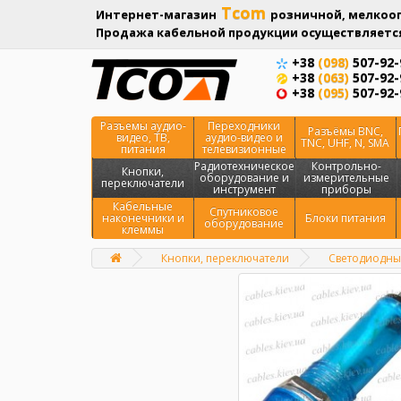
Tcom
Интернет-магазин
розничной, мелкооп
Продажа кабельной продукции осуществляется
+38
(098)
507-92-
+38
(063)
507-92-
+38
(095)
507-92-
Разъемы аудио-
Переходники
Разъёмы BNC,
видео, ТВ,
аудио-видео и
TNC, UHF, N, SMA
питания
телевизионные
Радиотехническое
Контрольно-
Кнопки,
оборудование и
измерительные
переключатели
инструмент
приборы
Кабельные
Спутниковое
наконечники и
Блоки питания
оборудование
клеммы
Кнопки, переключатели
Светодиодный
Главная