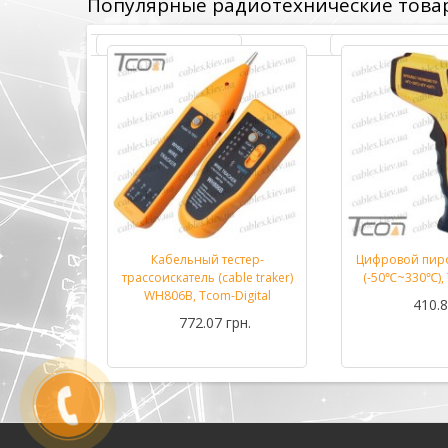
Популярные радиотехнические това
етр DT33B
Кабельный тестер-
Цифровой пир
Подробнее...
Подробнее...
m-Digital
трассоискатель (cable traker)
(-50℃~330℃), 
WH806B, Tcom-Digital
рн.
410.8
772.07 грн.