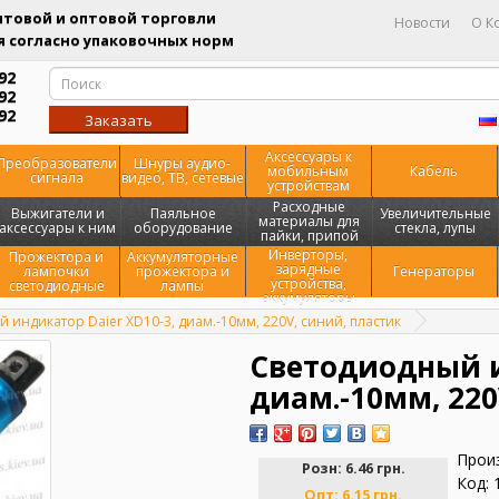
товой и оптовой торговли
Новости
О К
 согласно упаковочных норм
92
92
92
Заказать
звонок
Аксессуары к
Преобразователи
Шнуры аудио-
мобильным
Кабель
сигнала
видео, ТВ, сетевые
устройствам
Расходные
Выжигатели и
Паяльное
Увеличительные
материалы для
аксессуары к ним
оборудование
стекла, лупы
пайки, припой
Инверторы,
Прожектора и
Аккумуляторные
зарядные
лампочки
прожектора и
Генераторы
устройства,
светодиодные
лампы
аккумуляторы
 индикатор Daier XD10-3, диам.-10мм, 220V, синий, пластик
Светодиодный и
диам.-10мм, 220
Прои
Розн:
6.46 грн.
Код: 
Опт:
6.15 грн.