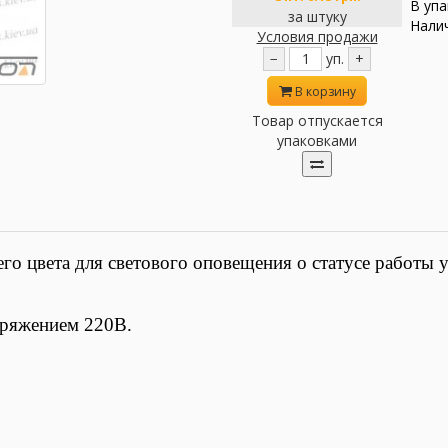
В упа
за штуку
Налич
Условия продажи
−
уп.
+
В корзину
Товар отпускается
упаковками
го цвета для светового оповещения о статусе работы 
пряжением 220В.