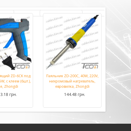
еящий ZD-6CK под
Паяльник ZD-200C, 40W, 220V,
Паяльник
Подробнее...
Подробнее...
W, с клеем (6шт.),
нихромовый нагреватель,
70W M
се, Zhongdi
евровилка, Zhongdi
3.18 грн.
144.48 грн.