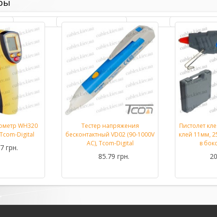
ры
ометр WH320
Тестер напряжения
Пистолет кл
Подробнее...
Подробнее...
Tcom-Digital
бесконтактный VD02 (90-1000V
клей 11мм, 25
AC), Tcom-Digital
в бок
7 грн.
85.79 грн.
20