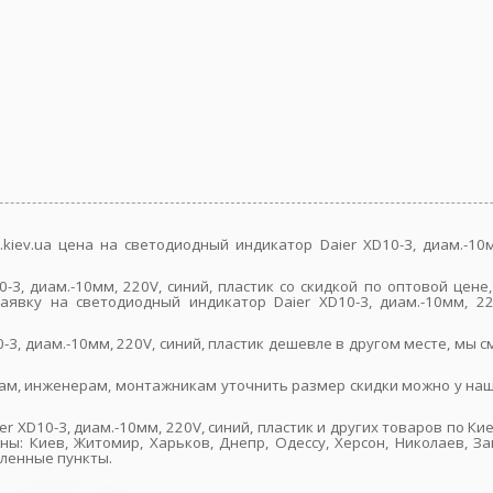
kiev.ua цена на светодиодный индикатор Daier XD10-3, диам.-10
-3, диам.-10мм, 220V, синий, пластик со скидкой по оптовой цен
вку на светодиодный индикатор Daier XD10-3, диам.-10мм, 220
-3, диам.-10мм, 220V, синий, пластик дешевле в другом месте, м
ам, инженерам, монтажникам уточнить размер скидки можно у наш
r XD10-3, диам.-10мм, 220V, синий, пластик и других товаров по К
ны: Киев, Житомир, Харьков, Днепр, Одессу, Херсон, Николаев, За
еленные пункты.