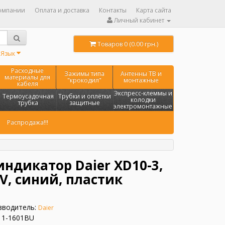
омпании
Оплата и доставка
Контакты
Карта сайта
Личный кабинет
Товаров 0 (0.00 грн.)
Язык
Расходные
Зажимы типа
Антенны ТВ и
материалы для
"крокодил"
монтажные
кабеля
Экспресс-клеммы и
Термоусадочная
Трубки и оплётки
колодки
трубка
защитные
электромонтажные
Распродажа!!!
ндикатор Daier XD10-3,
V, синий, пластик
зводитель:
Daier
11-1601BU