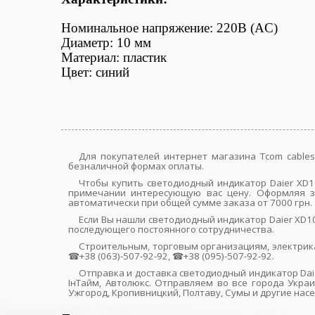
Номинальное напряжение: 220В (АC)
Диаметр: 10 мм
Материал: пластик
Цвет: синий
Для покупателей интернет магазина Tcom cables.
безналичной формах оплаты.
Чтобы купить светодиодный индикатор Daier XD10
примечании интересующую вас цену. Оформляя зая
автоматически при общей сумме заказа от 7000 грн.
Если Вы нашли светодиодный индикатор Daier XD10
последующего постоянного сотрудничества.
Строительным, торговым организациям, электрик
☎+38 (063)-507-92-92, ☎+38 (095)-507-92-92.
Отправка и доставка светодиодный индикатор Daie
ІнТайм, Автолюкс. Отправляем во все города Украи
Ужгород, Кропивницкий, Полтаву, Сумы и другие нас