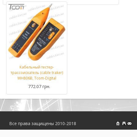
Кабельный тестер-
трассоискатель (cable traker)
WH806B, Tcom-Digital
772.07 грн.
Все права защищены 2010-2018
На главн
Об