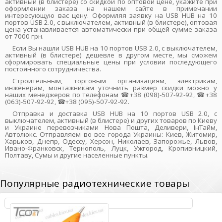
активный (в блистере) со скидкой по оптовой цене, укажите при
оформлении заказа на нашем сайте в примечании
интересующую вас цену. Оформляя заявку на USB HUB на 10
портов USB 2.0, с выключателем, активный (в блистере), оптовая
цена устанавливается автоматически при общей сумме заказа
от 7000 грн.
Если Вы нашли USB HUB на 10 портов USB 2.0, с выключателем,
активный (в блистере) дешевле в другом месте, мы сможем
сформировать специальные цены при условии последующего
постоянного сотрудничества.
Строительным, торговым организациям, электрикам,
инженерам, монтажникам уточнить размер скидки можно у
наших менеджеров по телефонам ☎+38 (098)-507-92-92, ☎+38
(063)-507-92-92, ☎+38 (095)-507-92-92.
Отправка и доставка USB HUB на 10 портов USB 2.0, с
выключателем, активный (в блистере) и других товаров по Киеву
и Украине перевозчиками Нова Пошта, Деливери, ІнТайм,
Автолюкс. Отправляем во все города Украины: Киев, Житомир,
Харьков, Днепр, Одессу, Херсон, Николаев, Запорожье, Львов,
Ивано-Франковск, Тернополь, Луцк, Ужгород, Кропивницкий,
Полтаву, Сумы и другие населенные пункты.
Популярные радиотехнические товары