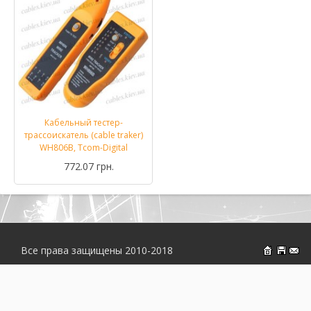
Кабельный тестер-
трассоискатель (cable traker)
WH806B, Tcom-Digital
772.07 грн.
Все права защищены 2010-2018
На главн
Об