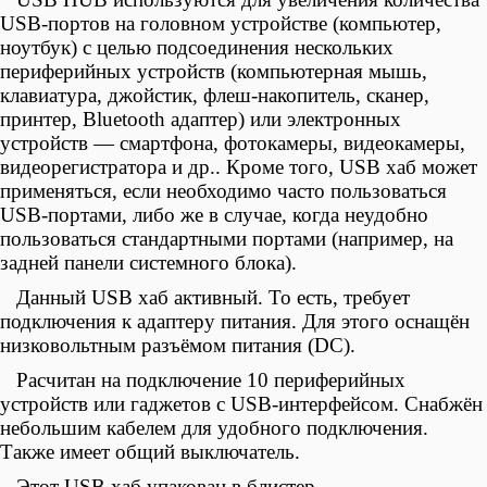
USB-портов на головном устройстве (компьютер,
ноутбук) с целью подсоединения нескольких
периферийных устройств (
компьютерная мышь,
клавиатура, джойстик, флеш-накопитель, сканер,
принтер, Bluetooth адаптер) или электронных
устройств — смартфона, фотокамеры, видеокамеры,
видеорегистратора и др.. Кроме того,
USB хаб может
применяться, если необходимо часто пользоваться
USB-портами, либо же в случае, когда неудобно
пользоваться стандартными портами (например, на
задней панели системного блока).
Данный
USB хаб активный. То есть, требует
подключения к адаптеру питания. Для этого оснащён
низковольтным разъёмом питания (DC).
Расчитан на подключение 10 периферийных
устройств или гаджетов с
USB-интерфейсом.
Снабжён
небольшим кабелем для удобного подключения.
Также имеет общий выключатель.
Этот USB хаб упакован в блистер.