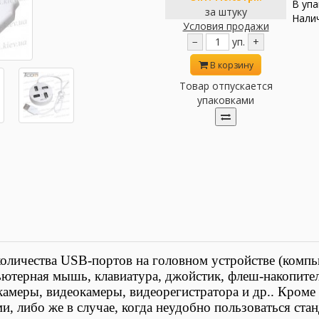
В упа
за штуку
Налич
Условия продажи
−
уп.
+
В корзину
Товар отпускается
упаковками
количества
USB-портов на головном устройстве (компь
ютерная мышь, клавиатура, джойстик, флеш-накопитель,
амеры, видеокамеры, видеорегистратора и др.. Кроме
, либо же в случае, когда неудобно пользоваться ста