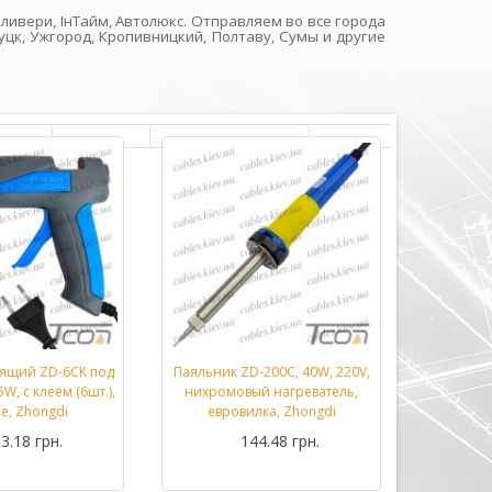
ливери, ІнТайм, Автолюкс. Отправляем во все города
уцк, Ужгород, Кропивницкий, Полтаву, Сумы и другие
еящий ZD-6CK под
Паяльник ZD-200C, 40W, 220V,
Паяльник
Подробнее...
Подробнее...
W, с клеем (6шт.),
нихромовый нагреватель,
70W M
се, Zhongdi
евровилка, Zhongdi
3.18 грн.
144.48 грн.