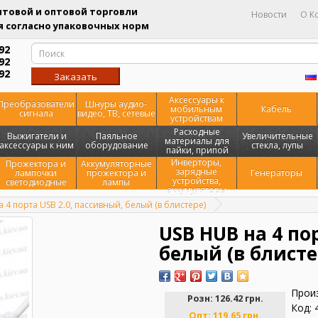
товой и оптовой торговли
Новости
О К
 согласно упаковочных норм
92
92
92
Заказать
звонок
Аксессуары к
Преобразователи
Шнуры аудио-
мобильным
Кабель
сигнала
видео, ТВ, сетевые
устройствам
Расходные
Выжигатели и
Паяльное
Увеличительные
материалы для
аксессуары к ним
оборудование
стекла, лупы
пайки, припой
Инверторы,
Прожектора и
Аккумуляторные
зарядные
лампочки
прожектора и
Генераторы
устройства,
светодиодные
лампы
аккумуляторы
 4 порта USB 2.0, пассивный, белый (в блистере)
USB HUB на 4 по
белый (в блисте
Прои
Розн:
126.42 грн.
Код: 
Опт:
119.65 грн.