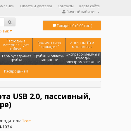
омпании
Оплата и доставка
Контакты
Карта сайта
Личный кабинет
Товаров 0 (0.00 грн.)
Язык
Расходные
Зажимы типа
Антенны ТВ и
материалы для
"крокодил"
монтажные
кабеля
Экспресс-клеммы и
Термоусадочная
Трубки и оплётки
колодки
трубка
защитные
электромонтажные
Распродажа!!!
рта USB 2.0, пассивный,
ре)
зводитель:
Tcom
4-1034