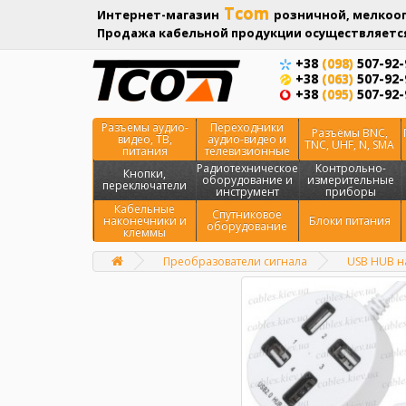
Tcom
Интернет-магазин
розничной, мелкооп
Продажа кабельной продукции осуществляется
+38
(098)
507-92-
+38
(063)
507-92-
+38
(095)
507-92-
Разъемы аудио-
Переходники
Разъёмы BNC,
видео, ТВ,
аудио-видео и
TNC, UHF, N, SMA
питания
телевизионные
Радиотехническое
Контрольно-
Кнопки,
оборудование и
измерительные
переключатели
инструмент
приборы
Кабельные
Спутниковое
наконечники и
Блоки питания
оборудование
клеммы
Преобразователи сигнала
USB HUB на
Главная