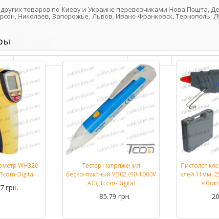
и других товаров по Киеву и Украине перевозчиками Нова Пошта, Де
ерсон, Николаев, Запорожье, Львов, Ивано-Франковск, Тернополь, Л
ры
ометр WH320
Тестер напряжения
Пистолет кл
Подробнее...
Подробнее...
Tcom-Digital
бесконтактный VD02 (90-1000V
клей 11мм, 25
AC), Tcom-Digital
в бок
7 грн.
85.79 грн.
20