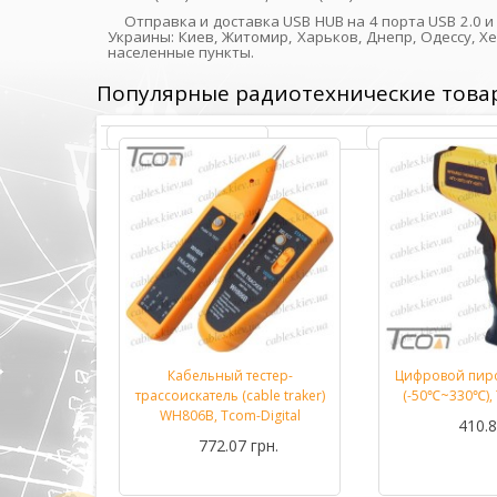
Отправка и доставка USB HUB на 4 порта USB 2.0 
Украины: Киев, Житомир, Харьков, Днепр, Одессу, Х
населенные пункты.
Популярные радиотехнические това
етр DT33B
Кабельный тестер-
Цифровой пир
Подробнее...
Подробнее...
m-Digital
трассоискатель (cable traker)
(-50℃~330℃), 
WH806B, Tcom-Digital
рн.
410.8
772.07 грн.