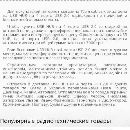
Для покупателей интернет магазина Tcom cables.kiev.ua цена
на USB HUB на 4 порта USB 2.0 одинаковая по наличной и
безналичной формах оплаты.
Чтобы купить USB HUB на 4 порта USB 2.0 со скидкой по
оптовой цене, укажите при оформлении заказа на нашем сайте
в примечании интересующую вас цену. Оформляя заявку на USB
HUB на 4 порта USB 2.0, оптовая цена устанавливается
автоматически при общей сумме заказа от 7000 грн.
Если Вы нашли USB HUB на 4 порта USB 2.0 дешевле в другом
месте, мы сможем сформировать специальные цены при условии
последующего постоянного сотрудничества.
Строительным, торговым организациям, электрикам,
инженерам, монтажникам уточнить размер скидки можно у
наших менеджеров по телефонам ☎+38 (098)-507-92-92, ☎+38
(063)-507-92-92, ☎+38 (095)-507-92-92.
Отправка и доставка USB HUB на 4 порта USB 2.0 и других
товаров по Киеву и Украине перевозчиками Нова Пошта,
Деливери, ІнТайм, Автолюкс. Отправляем во все города Украины:
Киев, Житомир, Харьков, Днепр, Одессу, Херсон, Николаев,
Запорожье, Львов, Ивано-Франковск, Тернополь, Луцк, Ужгород,
Кропивницкий, Полтаву, Сумы и другие населенные пункты.
Популярные радиотехнические товары