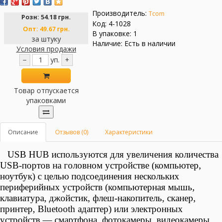
Производитель:
Tcom
Розн:
54.18 грн.
Код: 4-1028
Опт:
49.67 грн.
В упаковке: 1
за штуку
Наличие: Есть в наличии
Условия продажи
−
уп.
+
Товар отпускается
упаковками
Описание
Отзывов (0)
Характеристики
USB HUB
используются для увеличения количества
USB-портов на головном устройстве (компьютер,
ноутбук) с целью подсоединения нескольких
периферийных устройств (
компьютерная мышь,
клавиатура, джойстик, флеш-накопитель, сканер,
принтер, Bluetooth адаптер) или электронных
устройств — смартфона, фотокамеры, видеокамеры,